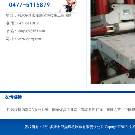
地 址：鄂尔多斯市东胜区塔拉壕工业园区
电 话：0477-5115879
邮 箱：jdmjqgb@163.com
网 址：www.ejdmj.com
友情链接
巨鼎煤机内部OA办公系统
国家煤炭工业网
鄂尔多斯在线
东胜之窗
中国
版权所有：鄂尔多斯市巨鼎煤机制造有限责任公司 Copright©2013 技