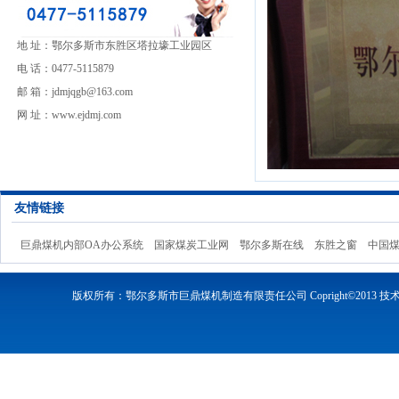
地 址：鄂尔多斯市东胜区塔拉壕工业园区
电 话：0477-5115879
邮 箱：jdmjqgb@163.com
网 址：www.ejdmj.com
友情链接
巨鼎煤机内部OA办公系统
国家煤炭工业网
鄂尔多斯在线
东胜之窗
中国
版权所有：鄂尔多斯市巨鼎煤机制造有限责任公司 Copright©2013 技